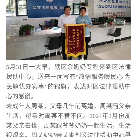
5
月
31
日一大早，辖区余奶奶专程来到区法律
援助中心，送来一面写有“热情服务暖民心 为
民解忧办实事”的锦旗，表达对区法律援助中
心的感谢。
未成年人周某，父母几年前离婚，周某随父亲
生活，母亲对周某不管不问。
2024
年
2
月份周
某父亲去世，周某跟爷爷奶奶一起生活，生活
很艰辛。周某奶奶余某来到区法律援助中心寻