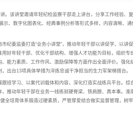
”开讲。该讲堂邀请年轻纪检监察干部走上讲台，分享工作经验、
频展示、数字化图表化、经典事例分析等形式多样，内容清晰、通
南市纪委监委打造“业务小讲堂”，推动年轻干部以讲促学、以讲
准用好年轻干部、优化干部结构、增强人才功能为目标，组织专
构、能力素质、工作作风、激励保障等方面作出全面评价。强化结
制，出台13项具体举措为淬炼忠诚干净担当的生力军架梯搭台。
展跟班学习、以案代训载体和内容，深化打造实战练兵平台。综
作，推动年轻干部在业务一线练就硬脊梁、铁肩膀、真本事。淮
备，健全培育体系锻造过硬素质，严管厚爱结合做实监督管理，树