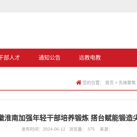
干部人才
通知公告
远教电教
您的位置：
首页
>
先锋聚焦
徽淮南加强年轻干部培养锻炼 搭台赋能锻造
发布时间：2024-06-12 浏览量：
375
来源：