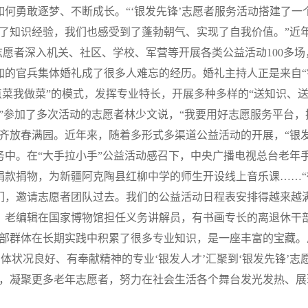
何勇敢逐梦、不断成长。“‘银发先锋’志愿者服务活动搭建了一
了知识经验，我们也感受到了蓬勃朝气、实现了自我价值。”近年
志愿者深入机关、社区、学校、军营等开展各类公益活动100多场，受
加的官兵集体婚礼成了很多人难忘的经历。婚礼主持人正是来自“
兵点菜我做菜”的模式，发挥专业特长，开展多种多样的“送知识、
”参加了多次活动的志愿者林少文说，“我要用好志愿服务平台
齐放春满园。近年来，随着多形式多渠道公益活动的开展，“银
务中。在“大手拉小手”公益活动感召下，中央广播电视总台老年
捐款捐物，为新疆阿克陶县红柳中学的师生开设线上音乐课……
们，邀请志愿者团队过去。我们的公益活动日程表安排得越来越
，老编辑在国家博物馆担任义务讲解员，有书画专长的离退休干部
干部群体在长期实践中积累了很多专业知识，是一座丰富的宝藏
体状况良好、有奉献精神的专业‘银发人才’汇聚到‘银发先锋’
势，凝聚更多老年志愿者，努力在社会生活各个舞台发光发热、展