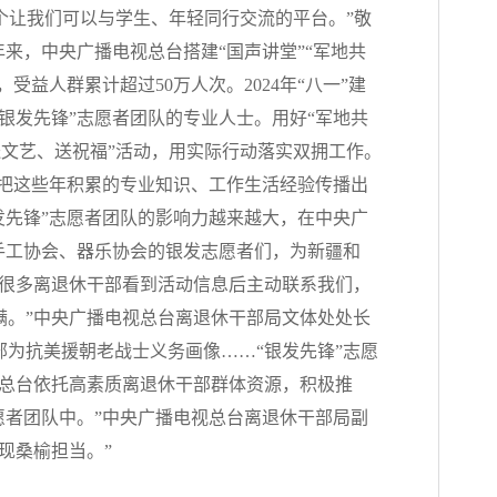
个让我们可以与学生、年轻同行交流的平台。”敬
来，中央广播电视总台搭建“国声讲堂”“军地共
益人群累计超过50万人次。2024年“八一”建
银发先锋”志愿者团队的专业人士。用好“军地共
送文艺、送祝福”活动，用实际行动落实双拥工作。
，把这些年积累的专业知识、工作生活经验传播出
发先锋”志愿者团队的影响力越来越大，在中央广
手工协会、器乐协会的银发志愿者们，为新疆和
“很多离退休干部看到活动信息后主动联系我们，
满。”中央广播电视总台离退休干部局文体处处长
为抗美援朝老战士义务画像……“银发先锋”志愿
。总台依托高素质离退休干部群体资源，积极推
志愿者团队中。”中央广播电视总台离退休干部局副
现桑榆担当。”