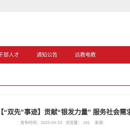
干部人才
通知公告
远教电教
【“双先”事迹】贡献“银发力量” 服务社会需
发布时间：2025-04-23 浏览量：
181
来源：