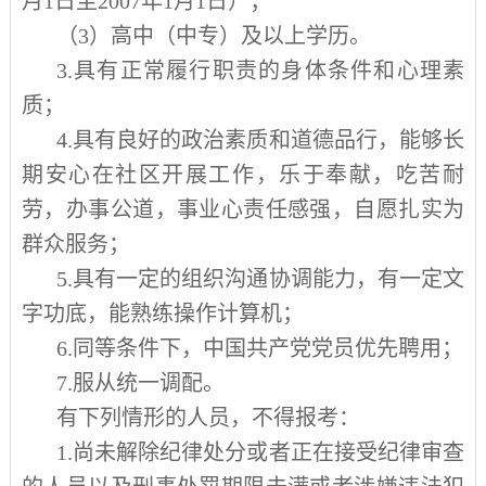
月
1
日至
2007
年
1
月
1
日）；
（
3
）高中（中专）及以上学历。
3.
具有正常履行职责的身体条件和心理素
质；
4.
具有良好的政治素质和道德品行，能够长
期安心在社区开展工作，乐于奉献，吃苦耐
劳，办事公道，事业心责任感强，自愿扎实为
群众服务；
5.
具有一定的组织沟通协调能力，有一定文
字功底，能熟练操作计算机；
6.
同等条件下，中国共产党党员优先聘用；
7.
服从统一调配。
有下列情形的人员，不得报考：
1.
尚未解除纪律处分或者正在接受纪律审查