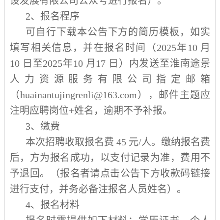
设发展有限公司公众号进行报名）。
2
、报名程序
可自行下载本公告下方的简历模板，如实
填写相关信息，并在报名时间（
2025
年
10
月
10
日至
2025
年
10
月
17
日）内发送至淮南途景
人力资源服务有限公司指定邮箱
（
huainantujingrenli@163.com
），邮件主题应
注明应聘岗位
+
姓名，逾期不予补报。
3
、缴费
本次招聘收取报名费
45
元
/
人。缴纳报名费
后，方为报名成功，以支付记录为准，费用不
予退回。（报名者请点击公告下方收款码链接
进行支付，并务必备注报名人员姓名）。
4
、报名材料