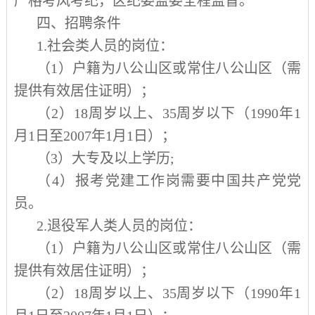
严格考风考纪，区纪委监委全程监督。
四、招聘条件
1.
社会类人员的岗位：
（
1
）户籍为八公山区或常住八公山区（需
提供有效居住证明）；
（
2
）
18
周岁以上、
35
周岁以下（
1990
年
1
月
1
日至
2007
年
1
月
1
日）；
（
3
）大专及以上学历
;
（
4
）报考党建工作岗需要中国共产党党
员。
2.
退役军人类人员的岗位：
（
1
）户籍为八公山区或常住八公山区（需
提供有效居住证明）；
（
2
）
18
周岁以上、
35
周岁以下（
1990
年
1