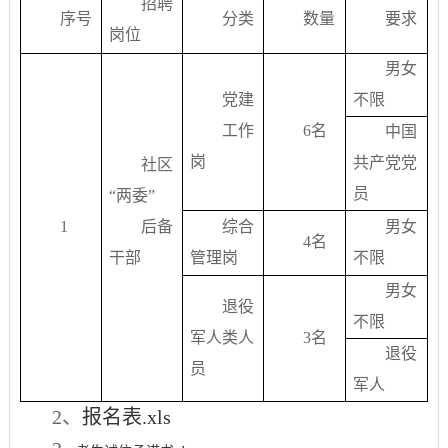
招聘
序号
分类
数量
要求
岗位
男女
党建
不限
工作
6
名
中国
岗
共产党党
社区
员
“两委”
1
后备
综合
男女
4
名
干部
管理岗
不限
男女
退役
不限
军人类人
3
名
退役
员
军人
2、
报名表.xls