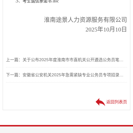
3
考生诚信承诺书.doc
、
淮南途景人力资源服务有限公司
2025
年
10
月
10
日
上一篇：关于公布2025年度淮南市市直机关公开遴选公务员笔试合格分数线和达线人员成绩的公告
下一篇：安徽省公安机关2025年急需紧缺专业公务员专项招录安全防范技术职位专业技能水平测查实施细则及评分标准
返回列表页