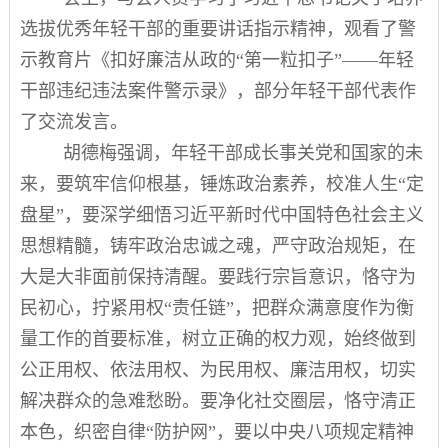
选拔优秀年轻干部的重要讲话指示精神，观看了警
示教育片《扣好廉洁从政的
“第一粒扣子”——年轻
干部违纪违法案件警示录》，部分年轻干部代表作
了交流发言。
胡德梅强调，年轻干部成长事关党和国家的未
来，
要筑牢信仰根基，锤炼政治素养，校准人生
“定
盘星”，
要深学细悟习近平新时代中国特色社会主义
思想精髓，铸牢政治忠诚之魂，严守政治规矩，在
大是大非面前保持清醒。
要践行宗旨意识，恪守为
民初心，拧紧用权
“责任链”，
把群众满意度作为衡
量工作的首要标准，树立正确的权力观，始终做到
公正用权、依法用权、为民用权、廉洁用权，切实
解决群众的急难愁盼。
要净化社交圈层，恪守清正
本色，织密自律
“防护网”，要以中央八项规定精神