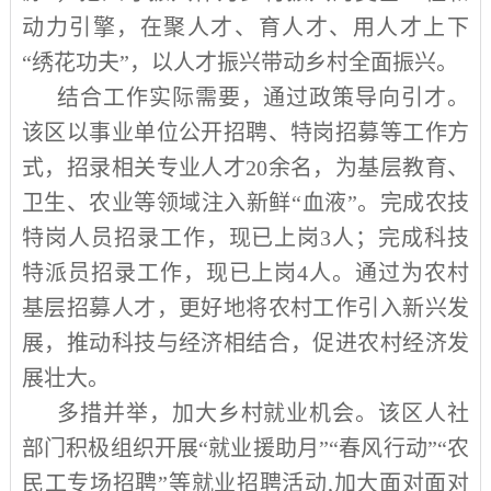
动力引擎，在聚人才、育人才、用人才上下
“
绣花功夫
”
，以人才振兴带动乡村全面振兴。
结合工作实际需要，通过政策导向引才。
该区以事业单位公开招聘、特岗招募等工作方
式，招录相关专业人才
20
余名，为基层教育、
卫生、农业等领域注入新鲜
“
血液
”
。完成农技
特岗人员招录工作，现已上岗
3
人；完成科技
特派员招录工作，现已上岗
4
人。通过为农村
基层招募人才，更好地将农村工作引入新兴发
展，推动科技与经济相结合，促进农村经济发
展壮大。
多措并举，加大乡村就业机会。该区人社
部门积极组织开展
“
就业援助月
”“
春风行动
”“
农
民工专场招聘
”
等就业招聘活动
,
加大面对面对